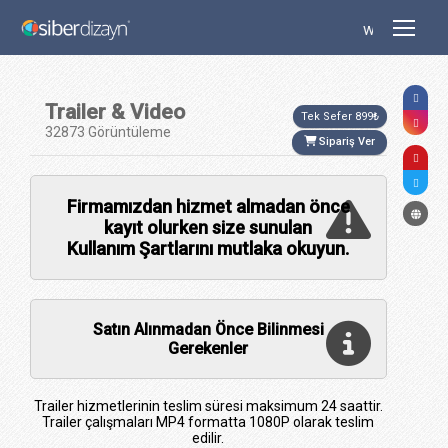
www.siberdizayn.com.tr
Trailer & Video
Tek Sefer 899₺
32873 Görüntüleme
Sipariş Ver
Firmamızdan hizmet almadan önce
kayıt olurken size sunulan
Kullanım Şartlarını
mutlaka okuyun.
Satın Alınmadan Önce Bilinmesi
Gerekenler
Trailer hizmetlerinin teslim süresi maksimum 24 saattir.
Trailer çalışmaları MP4 formatta 1080P olarak teslim
edilir.